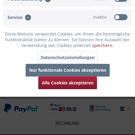
Bewertungen lesen, schreiben und diskutieren...
mehr
Inaktiv
Service
Infos zum Hersteller
Folgende Infos zum Hersteller sind verfübar......
mehr
Diese Website verwendet Cookies, um Ihnen die bestmögliche
Funktionalität bieten zu können. Sie können Ihre Auswahl der
Verwendung von Cookies jederzeit
speichern.
Zubehör
3
Datenschutzeinstellungen
Kunden kauften auch
Nur funktionale Cookies akzeptieren
Kunden haben sich ebenfalls angesehen
Alle Cookies akzeptieren