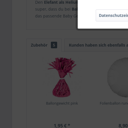
Den
Elefant als Heliumballon
findest du toll, a
super, dass du bei
Ballongruesse.de
auch das Pe
Datenschutzei
das passende Baby Geschenk, bestell deinen Favo
Zubehör
5
Kunden haben sich ebenfalls
Ballongewicht pink
Folienballon run
1,95 € *
8,90