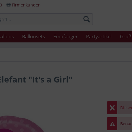
80
Firmenkunden
allons
Ballonsets
Empfänger
Partyartikel
Gruß
efant "It's a Girl"
Dieser
Benach