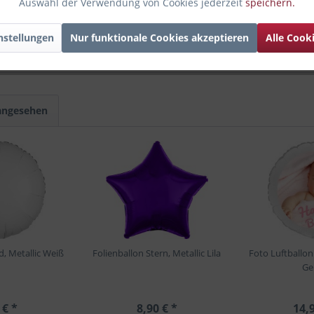
Auswahl der Verwendung von Cookies jederzeit
speichern.
ber du möchtest damit kein Mädchen, sondern einen Jungen herzlich
ndant in Blau als
Riesenballon Elefant "It's a Boy"
findest! Ob für
nstellungen
Nur funktionale Cookies akzeptieren
Alle Cook
riten gleich hier!
 angesehen
d, Metallic Weiß
Folienballon Stern, Metallic Lila
Foto Luftballon
Ge
 € *
8,90 € *
14,9