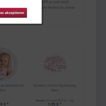
 willkommen heißen? Da trifft es sich doch
 Junge oder Mädchen – bei uns findest du immer
ies akzeptieren
 als Geschenk zur
Konfetti 1,7cm in 15g Packung
burt
Rosa
Menge
0.015 Kg
(130,00 € / 1 Kg)
0 € *
1,95 € *