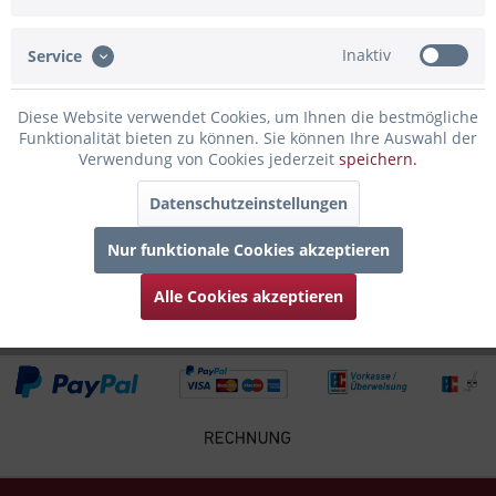
Mit dieser schönen Stumpenkerze erlebt man den Flair der
Gemeinde Timmendorfer Strand bei...
mehr
Inaktiv
Service
Bewertungen
0
Diese Website verwendet Cookies, um Ihnen die bestmögliche
Bewertungen lesen, schreiben und diskutieren...
mehr
Funktionalität bieten zu können. Sie können Ihre Auswahl der
Verwendung von Cookies jederzeit
speichern.
Infos zum Hersteller
Datenschutzeinstellungen
Folgende Infos zum Hersteller sind verfübar......
mehr
Nur funktionale Cookies akzeptieren
Zubehör
4
Alle Cookies akzeptieren