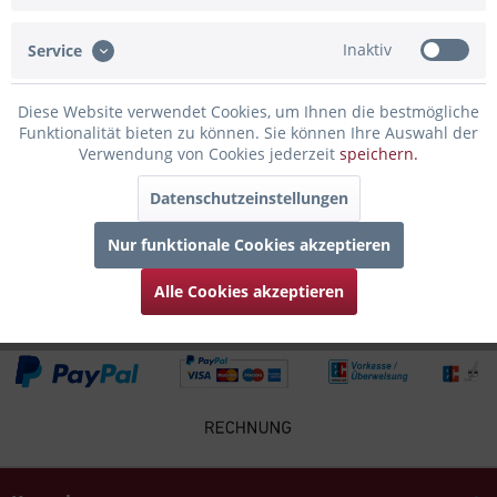
Skyline bringst du den besonderen Flair der...
mehr
Inaktiv
Service
Bewertungen
0
Bewertungen lesen, schreiben und diskutieren...
mehr
Diese Website verwendet Cookies, um Ihnen die bestmögliche
Funktionalität bieten zu können. Sie können Ihre Auswahl der
Verwendung von Cookies jederzeit
speichern.
Infos zum Hersteller
Folgende Infos zum Hersteller sind verfübar......
mehr
Datenschutzeinstellungen
Nur funktionale Cookies akzeptieren
Zubehör
4
Alle Cookies akzeptieren