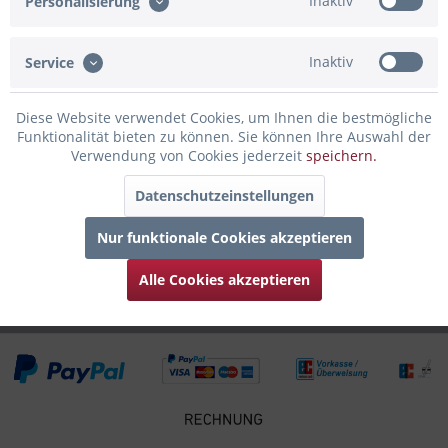
Inaktiv
Personalisierung
Beschreibung
Unser hochwertiger Edelstahl-Flachmann mit Gravur der
Wismar Skyline ist der perfekte...
mehr
Inaktiv
Service
Bewertungen
0
Diese Website verwendet Cookies, um Ihnen die bestmögliche
Bewertungen lesen, schreiben und diskutieren...
mehr
Funktionalität bieten zu können. Sie können Ihre Auswahl der
Verwendung von Cookies jederzeit
speichern.
Infos zum Hersteller
Datenschutzeinstellungen
Folgende Infos zum Hersteller sind verfübar......
mehr
Nur funktionale Cookies akzeptieren
Zubehör
4
Alle Cookies akzeptieren