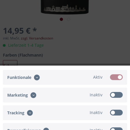
14,95 € *
inkl. MwSt.
zzgl. Versandkosten
Lieferzeit 1-4 Tage
Farben (Flachmann)
Schwarz
Aktiv
Funktionale
In den
Warenkorb
Inaktiv
Marketing
Merken
Bewerten
Inaktiv
Tracking
Artikel-Nr.:
91-839729