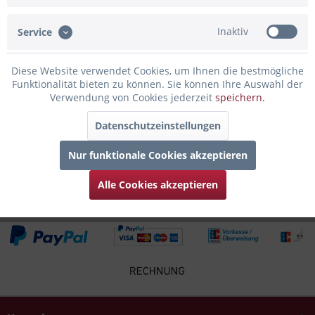
Stadt Stralsund bei...
mehr
Inaktiv
Service
Bewertungen
0
Bewertungen lesen, schreiben und diskutieren...
mehr
Diese Website verwendet Cookies, um Ihnen die bestmögliche
Funktionalität bieten zu können. Sie können Ihre Auswahl der
Verwendung von Cookies jederzeit
speichern.
Infos zum Hersteller
Folgende Infos zum Hersteller sind verfübar......
mehr
Datenschutzeinstellungen
Nur funktionale Cookies akzeptieren
Zubehör
4
Alle Cookies akzeptieren