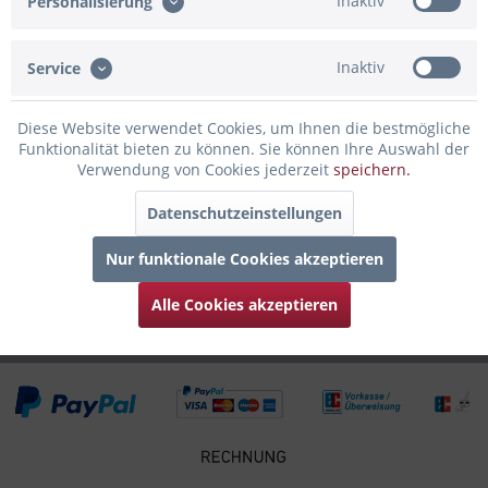
Inaktiv
Personalisierung
Beschreibung
Die perfekte Geschenkidee ist unser Windlicht mit einer
rundum Gravur von der Stralsund Skyline,...
mehr
Inaktiv
Service
Bewertungen
0
Diese Website verwendet Cookies, um Ihnen die bestmögliche
Bewertungen lesen, schreiben und diskutieren...
mehr
Funktionalität bieten zu können. Sie können Ihre Auswahl der
Verwendung von Cookies jederzeit
speichern.
Infos zum Hersteller
Datenschutzeinstellungen
Folgende Infos zum Hersteller sind verfübar......
mehr
Nur funktionale Cookies akzeptieren
Zubehör
6
Alle Cookies akzeptieren