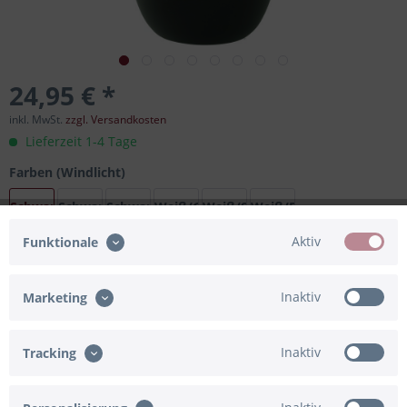
24,95 € *
inkl. MwSt.
zzgl. Versandkosten
Lieferzeit 1-4 Tage
Farben (Windlicht)
Schwarz/Gold
Schwarz/Silber
Schwarz/Bronze
Weiß/Gold
Weiß/Silber
Weiß/Bronze
Aktiv
Funktionale
In den
Warenkorb
Inaktiv
Marketing
Merken
Bewerten
Inaktiv
Tracking
Artikel-Nr.:
91-835844