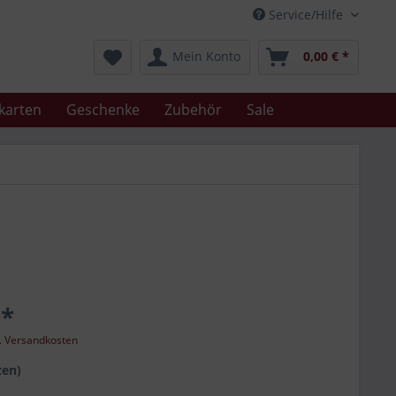
Service/Hilfe
Mein Konto
0,00 € *
karten
Geschenke
Zubehör
Sale
 *
l. Versandkosten
zen)