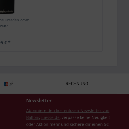
ine Dresden 225ml
hwarz
5 € *
Newsletter
Abonniere den kostenlosen Newsletter von
Ballongruesse.de
, verpasse keine Neuigkeit
oder Aktion mehr und sichere dir einen 5€