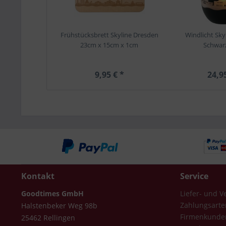
Frühstücksbrett Skyline Dresden
Windlicht Sky
23cm x 15cm x 1cm
Schwar
9,95 € *
24,9
Kontakt
Service
Goodtimes GmbH
Liefer- und 
Zahlungsarte
Halstenbeker Weg 98b
Firmenkunde
25462 Rellingen