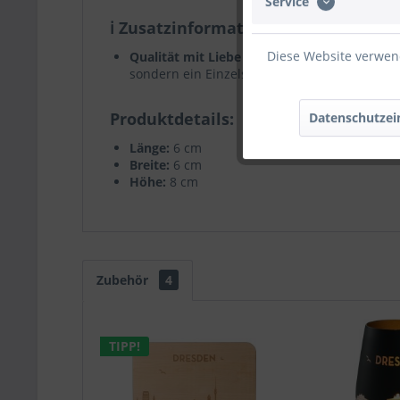
Service
ℹ️ Zusatzinformationen
Diese Website verwend
Qualität mit Liebe zum Detail:
Jede Stumpen
sondern ein Einzelstück, das mit Sorgfalt herg
Produktdetails
Datenschutzei
Länge:
6 cm
Breite:
6 cm
Höhe:
8 cm
Zubehör
4
TIPP!