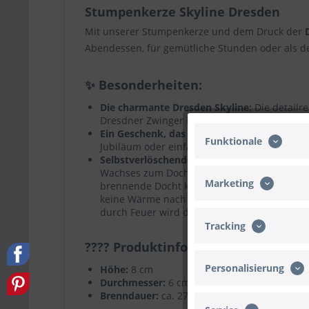
Stumpenkerze Skyline Dresden
Mit unserer Stumpenkerze und dem Druck der
Abendessen, für gemütliche Stunden oder als dek
✨ Besonderheiten
Die charmante Dresden Skyline:
Die detailr
Dresdner Zwinger bis hin zum Fernsehturm. J
Ein Geschenk, das verbindet:
Ideal für Fans
Funktionale
Jubiläum oder einfach als liebevolle Aufmer
Selbstverlöschende Stumpenkerze:
Unsere b
Wachses zum Docht stoppt und somit die Ker
Marketing
brennende Docht kann aufgrund des integrie
keine Wärme nach unten ab. Den Kerzenhalter
durch Feuer wird dadurch erheblich minimiert
Tracking
???? Produktinformationen
Personalisierung
Höhe:
8 cm
Durchmesser:
6 cm
Brenndauer:
ca. 27 Stunden