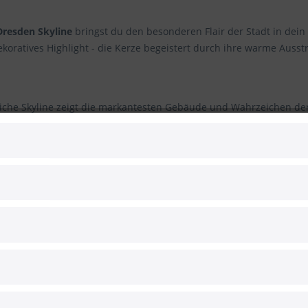
Dresden Skyline
bringst du den besonderen Flair der Stadt in dein
oratives Highlight - die Kerze begeistert durch ihre warme Ausst
eiche Skyline zeigt die markantesten Gebäude und Wahrzeichen der
edes Mal beim Blick darauf, spürt man ein kleines Stück Dresden.
 der Stadt oder für alle, die ein besonderes Andenken an Dresden
ksamkeit - diese Stumpenkerze passt immer.
edruckten Kerzen sind selbstverlöschende Stumpenkerzen mit inte
ze "erstickt". Dieses innovative und patentierte System ist DEKR
rten Dochthalters nicht umkippen und erlischt nach dem Abbrenne
 kann man stets rückstandslos reinigen, da kein flüssiges Wachs a
. Dennoch gilt natürlich: Nicht für Kinder geeignet, die Aufsicht 