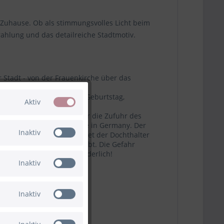
 Zuhause. Ob als stimmungsvolles Licht beim
rahlung und das detailreiche Stadtmotiv.
 Stadt - von der Frauenkirche über das
 verschenken möchten. Ob Geburtstag,
Aktiv
griertem Dochthalter, der die Zufuhr des
A geprüft und zu 100% made in Germany. Der
Inaktiv
n von alleine. Zudem leitet der Dochthalter
uf den Tellern zurückbleibt. Die Gefahr
durch Erwachsene ist erforderlich!
Inaktiv
Inaktiv