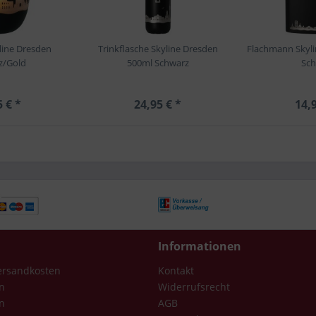
line Dresden
Trinkflasche Skyline Dresden
Flachmann Skyl
z/Gold
500ml Schwarz
Sc
5 € *
24,95 € *
14,9
Informationen
Versandkosten
Kontakt
n
Widerrufsrecht
n
AGB