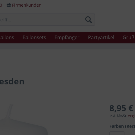
80
Firmenkunden
allons
Ballonsets
Empfänger
Partyartikel
Gruß
resden
8,95 €
inkl. MwSt.
zzg
Farben (Ker