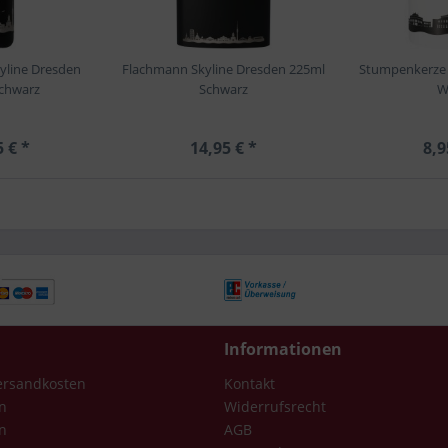
kyline Dresden
Flachmann Skyline Dresden 225ml
Stumpenkerze 
chwarz
Schwarz
W
5 € *
14,95 € *
8,9
Informationen
Versandkosten
Kontakt
n
Widerrufsrecht
n
AGB