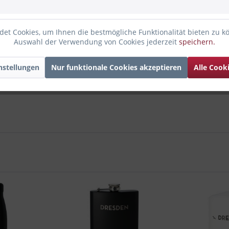
cksbrett wird von uns selbst entworfen und mit modernster Laser
ird.
et Cookies, um Ihnen die bestmögliche Funktionalität bieten zu k
t des Holzes zu bewahren, empfehlen wir, das Brett nur leicht v
Auswahl der Verwendung von Cookies jederzeit
speichern.
 Brett ist
nicht
spülmaschinengeeignet. Wir empfehlen die Rücksei
nstellungen
Nur funktionale Cookies akzeptieren
Alle Cook