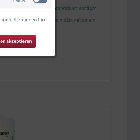
Inaktiv
technik graviert. Kein Massenprodukt, sondern
önnen. Sie können Ihre
on Hand zu waschen und regelmäßig mit einem
te zu benutzen.
ies akzeptieren