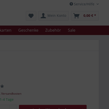
Service/Hilfe
Mein Konto
0,00 € *
karten
Geschenke
Zubehör
Sale
 *
l. Versandkosten
 1-4 Tage