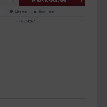
In den
Warenkorb
hen
Merken
Bewerten
91-834267