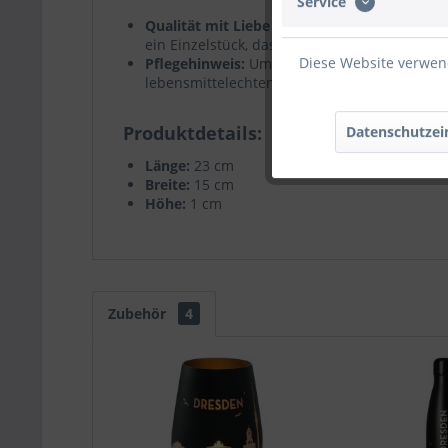
Service
Qualität mit Liebe zum Detail:
Jedes Frühstü
ein Einzelstück, das mit Sorgfalt hergestellt w
Diese Website verwend
Pflegehinweis:
Um die Qualität und Schönhei
lebensmittelechten Holzöl zu behandeln. Das
Produktdetails
Datenschutzei
Länge:
23 cm
Breite:
15 cm
Höhe:
1 cm
Zubehör
4