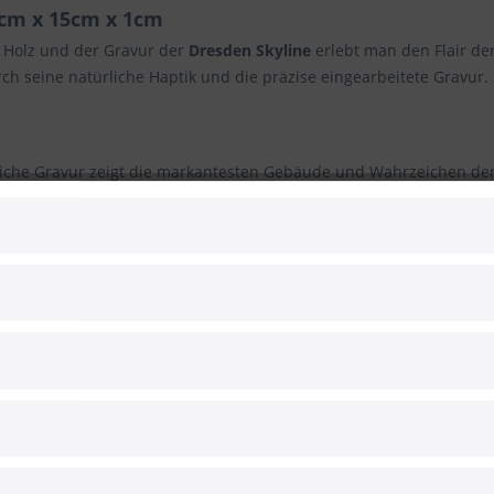
3cm x 15cm x 1cm
 Holz und der Gravur der
Dresden Skyline
erlebt man den Flair de
ch seine natürliche Haptik und die präzise eingearbeitete Gravur.
eiche Gravur zeigt die markantesten Gebäude und Wahrzeichen der
edes Mal beim Blick darauf, spürt man ein kleines Stück Dresden.
 der Stadt oder für alle, die ein besonderes Andenken an Dresden
samkeit - dieses Frühstücksbrett passt immer.
bustem, nachhaltig geerntetem Holz gefertigt, welches nicht nur la
ich für ein einzigartiges, edles Erscheinungsbild.
rvierbrett oder einfach nur als Dekoration - dieses Frühstücksbrett 