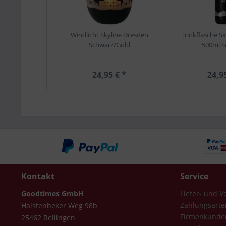
Windlicht Skyline Dresden
Trinkflasche S
Schwarz/Gold
500ml S
24,95 € *
24,9
Kontakt
Service
Goodtimes GmbH
Liefer- und 
Zahlungsarte
Halstenbeker Weg 98b
Firmenkunde
25462 Rellingen