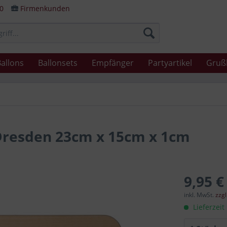
80
Firmenkunden
allons
Ballonsets
Empfänger
Partyartikel
Gruß
 Dresden 23cm x 15cm x 1cm
9,95 €
inkl. MwSt.
zzg
Lieferzeit