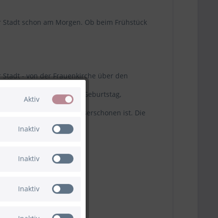
r Stadt schon am Morgen. Ob beim Frühstück
 Stadt - von der Frauenkirche über den
 verschenken möchten. Ob Geburtstag,
Aktiv
nglebig, sondern auch messerschonen ist. Die
Inaktiv
ist vielseitig einsetzbar.
Inaktiv
Inaktiv