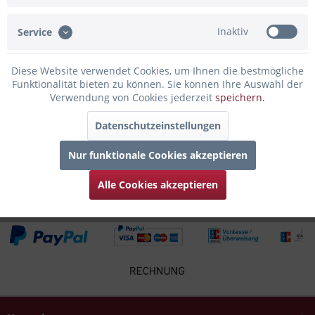
man den Flair der Stadt Stuttgart...
mehr
Inaktiv
Service
Bewertungen
0
Bewertungen lesen, schreiben und diskutieren...
mehr
Diese Website verwendet Cookies, um Ihnen die bestmögliche
Funktionalität bieten zu können. Sie können Ihre Auswahl der
Verwendung von Cookies jederzeit
speichern.
Infos zum Hersteller
Folgende Infos zum Hersteller sind verfübar......
mehr
Datenschutzeinstellungen
Nur funktionale Cookies akzeptieren
Zubehör
4
Alle Cookies akzeptieren