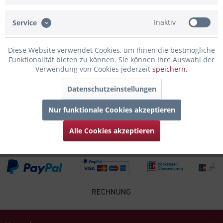
man den Flair der Stadt Stralsund...
mehr
Inaktiv
Service
Bewertungen
0
Bewertungen lesen, schreiben und diskutieren...
mehr
Diese Website verwendet Cookies, um Ihnen die bestmögliche
Funktionalität bieten zu können. Sie können Ihre Auswahl der
Verwendung von Cookies jederzeit
speichern.
Infos zum Hersteller
Folgende Infos zum Hersteller sind verfübar......
mehr
Datenschutzeinstellungen
Nur funktionale Cookies akzeptieren
Zubehör
4
Alle Cookies akzeptieren