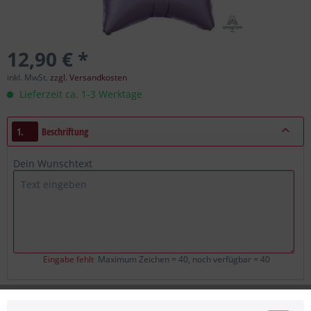
12,90 € *
inkl. MwSt.
zzgl. Versandkosten
Lieferzeit ca. 1-3 Werktage
1.
Beschriftung
Dein Wunschtext
Eingabe fehlt
Maximum Zeichen = 40, noch verfügbar =
40
2.
Bitte bestätige die Korrektheit deiner Angaben