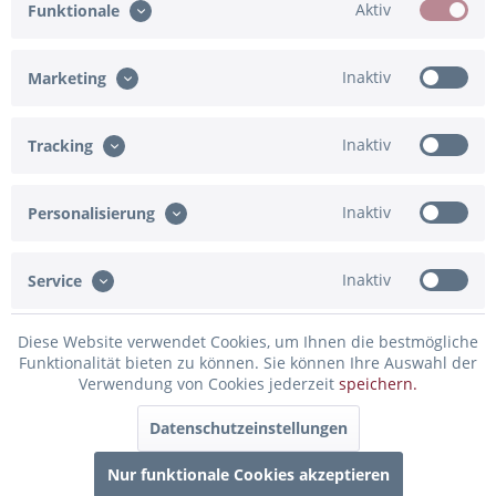
Aktiv
Funktionale
Ich bestätige
Inaktiv
Marketing
Eingabe fehlt
Inaktiv
Tracking
In den Warenkorb
Inaktiv
Personalisierung
Konfiguration ist unvollständig - bitte prüfen!
Merken
Bewerten
Inaktiv
Service
Artikel-Nr.:
02-39906.HW.BG
Diese Website verwendet Cookies, um Ihnen die bestmögliche
Funktionalität bieten zu können. Sie können Ihre Auswahl der
Beschreibung
Verwendung von Cookies jederzeit
speichern.
Erstelle deinen persönlich beschrifteten Herz-Folienballon
Details zum Ballon:...
mehr
Datenschutzeinstellungen
Nur funktionale Cookies akzeptieren
Bewertungen
0