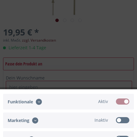
19,95 € *
inkl. MwSt.
zzgl. Versandkosten
Lieferzeit 1-4 Tage
Passe dein Produkt an
Dein Wunschname
Eingabe fehlt
Maximum Zeichen = 12, noch verfügbar =
12
Aktiv
Funktionale
Ich bestätige, dass die Angaben korrekt sind
Eingabe fehlt
Inaktiv
Marketing