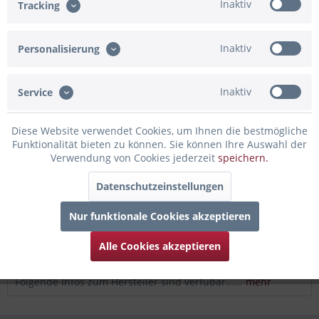
Inaktiv
Tracking
In den Warenkorb
Konfiguration ist unvollständig - bitte prüfen!
Inaktiv
Personalisierung
Merken
Bewerten
Inaktiv
Service
Artikel-Nr.:
91-830252
Diese Website verwendet Cookies, um Ihnen die bestmögliche
Beschreibung
Funktionalität bieten zu können. Sie können Ihre Auswahl der
Ein spannendes Jahr steht vor der Tür! Da wird der sechste
Verwendung von Cookies jederzeit
speichern.
Geburtstag...
mehr
Datenschutzeinstellungen
Bewertungen
0
Nur funktionale Cookies akzeptieren
Bewertungen lesen, schreiben und diskutieren...
mehr
Alle Cookies akzeptieren
Infos zum Hersteller
Folgende Infos zum Hersteller sind verfübar......
mehr