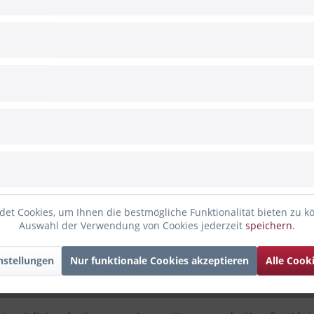
 aus Holz
burtstag muss doch gefeiert werden!
en Geburtstagskuchen zu einem einzigartigen Hingucker dekoriere
Topper mit dem Schriftzug „fünf“ und einen kleineren Topper mi
et Cookies, um Ihnen die bestmögliche Funktionalität bieten zu k
reite 13 cm (Stiellänge 8 cm)
Auswahl der Verwendung von Cookies jederzeit
speichern.
 Breite 6,5 cm (Stiellänge 6 cm)
nstellungen
Nur funktionale Cookies akzeptieren
Alle Cook