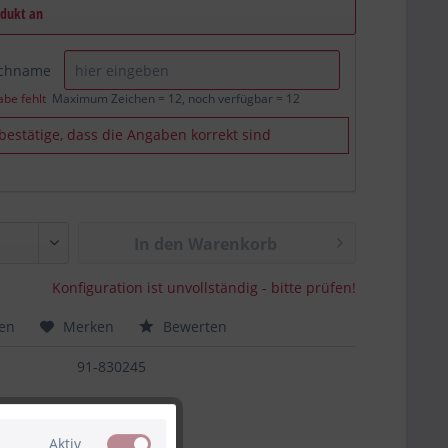
odukt an
schname
abe fehlt
Maximum Zeichen = 12, noch verfügbar =
12
 bestätige, dass die Angaben korrekt sind
In den Warenkorb
Konfiguration ist unvollständig - bitte prüfen!
hen
Merken
Bewerten
91-830245
Aktiv