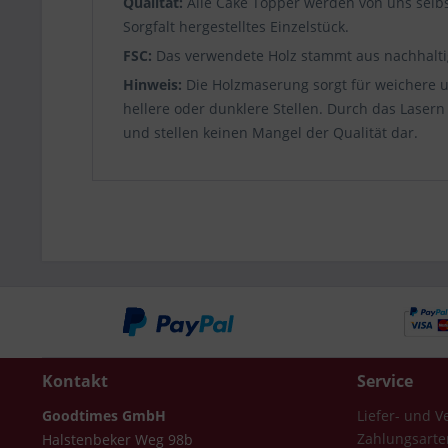
Qualität:
Alle Cake Topper werden von uns selbs
Sorgfalt hergestelltes Einzelstück.
FSC:
Das verwendete Holz stammt aus nachhalti
Hinweis:
Die Holzmaserung sorgt für weichere un
hellere oder dunklere Stellen. Durch das Laser
und stellen keinen Mangel der Qualität dar.
Kontakt
Service
Goodtimes GmbH
Liefer- und 
Zahlungsarte
Halstenbeker Weg 98b