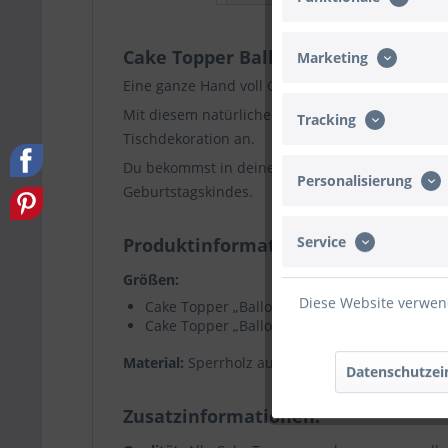
Cake Topper Ballon Stern Set Zahl 5
Marketing
Eine ganze Hand voll Geburtstag. Der fünfte Ge
Mit diesem natürlichen Cake Topper kannst du d
Tracking
Tischdekoration an.
Du bekommst in deinem Set einen großen Cake 
Personalisierung
Geburtstagskindes.
Service
Produktinformationen
Größen:
Diese Website verwend
Cake Topper „Ballon mit Zahl” Höhe 26 cm x B
Cake Topper „Ballon mit Namen“ Höhe 15 cm x
Material:
Sperrholz aus Pappel 3 mm
Datenschutzei
Zusatzinformationen