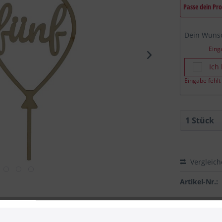
Passe dein Pr
Dein Wun
Eing
Ich
Eingabe fehlt
Vergleic
Artikel-Nr.:
 zum Hersteller