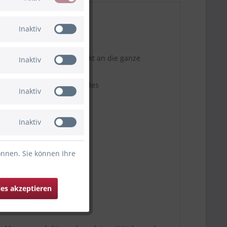
Inaktiv
n und er passt sich perfekt an die ganze
Inaktiv
t Sternen und dem Namen des
Inaktiv
Inaktiv
önnen. Sie können Ihre
ies akzeptieren