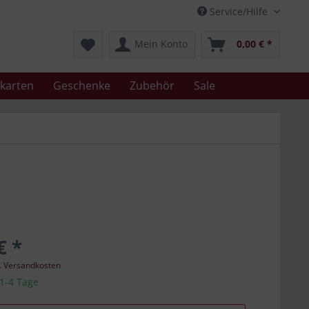
Service/Hilfe
Mein Konto
0,00 € *
karten
Geschenke
Zubehör
Sale
€ *
l. Versandkosten
 1-4 Tage