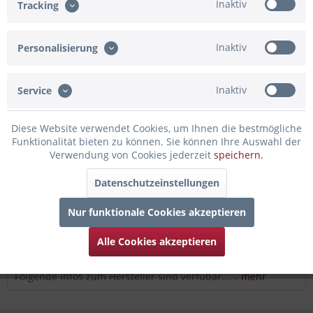
Inaktiv
Tracking
In den Warenkorb
Konfiguration ist unvollständig - bitte prüfen!
Inaktiv
Personalisierung
Merken
Bewerten
Inaktiv
Service
Artikel-Nr.:
91-830221
Diese Website verwendet Cookies, um Ihnen die bestmögliche
Beschreibung
Funktionalität bieten zu können. Sie können Ihre Auswahl der
Aufregung liegt in der Luft beim dritten Geburtstag. Das
Verwendung von Cookies jederzeit
speichern.
muss gefeiert werden! Mit diesem...
mehr
Datenschutzeinstellungen
Bewertungen
0
Nur funktionale Cookies akzeptieren
Bewertungen lesen, schreiben und diskutieren...
mehr
Alle Cookies akzeptieren
Infos zum Hersteller
Folgende Infos zum Hersteller sind verfübar......
mehr