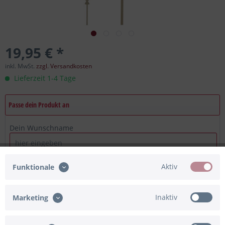
19,95 € *
inkl. MwSt.
zzgl. Versandkosten
Lieferzeit 1-4 Tage
Passe dein Produkt an
Dein Wunschname
Eingabe fehlt
Maximum Zeichen = 12, noch verfügbar =
12
Aktiv
Funktionale
Ich bestätige, dass die Angaben korrekt sind
Eingabe fehlt
Inaktiv
Marketing