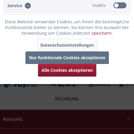
Inaktiv
Service
Infos zum Hersteller
Diese Website verwendet Cookies, um Ihnen die bestmögliche
Folgende Infos zum Hersteller sind verfübar......
mehr
Funktionalität bieten zu können. Sie können Ihre Auswahl der
Verwendung von Cookies jederzeit
speichern.
Zubehör
5
Datenschutzeinstellungen
Kunden haben sich ebenfalls angesehen
Nur funktionale Cookies akzeptieren
Alle Cookies akzeptieren
Kontakt