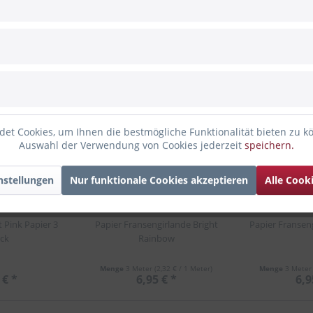
enfalls angesehen
et Cookies, um Ihnen die bestmögliche Funktionalität bieten zu k
a
Bald wieder da
Bald wieder 
Auswahl der Verwendung von Cookies jederzeit
speichern.
nstellungen
Nur funktionale Cookies akzeptieren
Alle Cook
 Pink Papier 3
Papier Fransengirlande Bright
Papier Fransen
ck
Rainbow
Menge
3 Meter
(2,32 € / 1 Meter)
Menge
3 Mete
 € *
6,95 € *
6,9