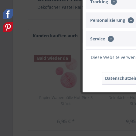
Tracking
Dekofächer Pastel Rainbow Papier 3 Stück
Personalisierung
Kunden kauften auch
Kunden haben sich eb
Service
Diese Website verwend
Bald wieder da
Bald wieder d
Datenschutzei
Papier Wabenbälle Hot Pink 3
Dekofächer Hot
Stück
Stü
6,95 € *
9,95