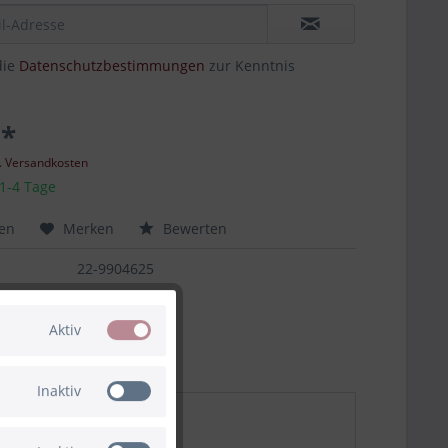
die
Datenschutzbestimmungen
zur Kenntnis
 *
l. Versandkosten
 1-4 Tage
hen
Merken
Bewerten
22-9904625
Aktiv
Inaktiv