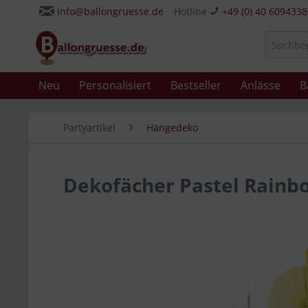
info@ballongruesse.de
Hotline
+49 (0) 40 609433
Neu
Personalisiert
Bestseller
Anlässe
B
Partyartikel
Hängedeko
Dekofächer Pastel Rainbo