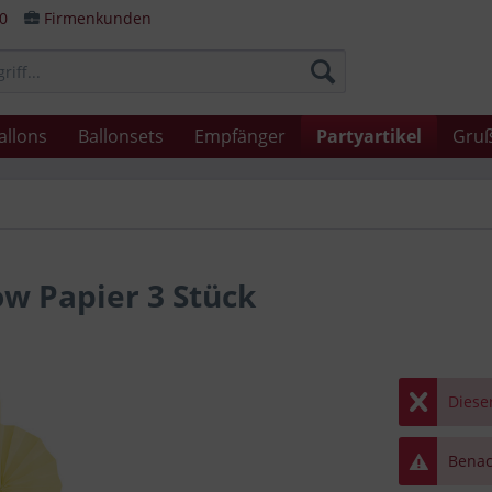
80
Firmenkunden
allons
Ballonsets
Empfänger
Partyartikel
Gruß
w Papier 3 Stück
Dieser
Benach