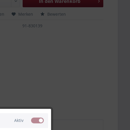
In den
Warenkorb
hen
Merken
Bewerten
91-830139
Aktiv