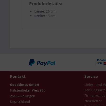
Produktdetails
Länge:
26 cm
Breite:
13 cm
Kontakt
Service
Goodtimes GmbH
Liefer- und 
Zahlungsarte
Halstenbeker Weg 98b
Firmenkunde
25462 Rellingen
Newsletter
Deutschland