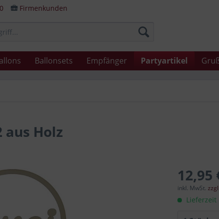
80
Firmenkunden
allons
Ballonsets
Empfänger
Partyartikel
Gruß
2 aus Holz
12,95 
inkl. MwSt.
zzg
Lieferzeit