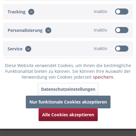
In den Warenkorb
Inaktiv
Tracking
Merken
Bewerten
Inaktiv
Personalisierung
Artikel-Nr.:
GK074
Inaktiv
Service
Beschreibung
mehr
Diese Website verwendet Cookies, um Ihnen die bestmögliche
Funktionalität bieten zu können. Sie können Ihre Auswahl der
Bewertungen
0
Verwendung von Cookies jederzeit
speichern.
Bewertungen lesen, schreiben und diskutieren...
mehr
Datenschutzeinstellungen
Infos zum Hersteller
Nur funktionale Cookies akzeptieren
Folgende Infos zum Hersteller sind verfübar......
mehr
Alle Cookies akzeptieren
Zubehör
3