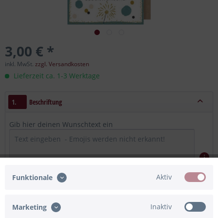
3,00 € *
inkl. MwSt.
zzgl. Versandkosten
Lieferzeit ca. 1-3 Werktage
1.
Beschriftung
Gib hier deinen Wunschtext ein
Aktiv
Funktionale
Maximum Zeichen = 400, noch verfügbar =
400
Inaktiv
Marketing