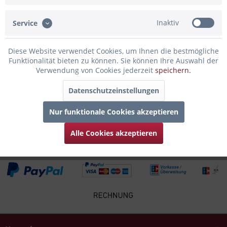
rundum Gravur von der Tübinger...
mehr
Inaktiv
Service
Bewertungen
0
Bewertungen lesen, schreiben und diskutieren...
mehr
Diese Website verwendet Cookies, um Ihnen die bestmögliche
Funktionalität bieten zu können. Sie können Ihre Auswahl der
Verwendung von Cookies jederzeit
speichern.
Infos zum Hersteller
Folgende Infos zum Hersteller sind verfübar......
mehr
Datenschutzeinstellungen
Nur funktionale Cookies akzeptieren
Zubehör
6
Alle Cookies akzeptieren