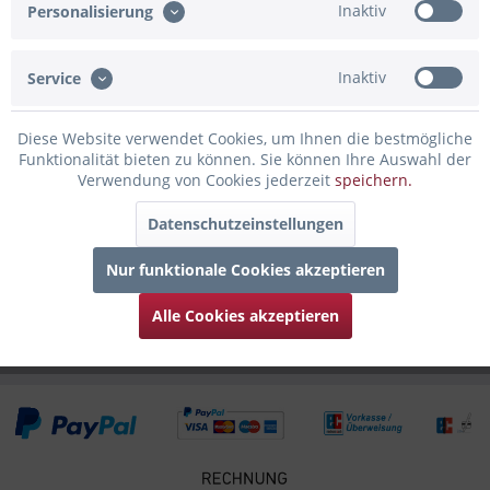
Inaktiv
Personalisierung
rundum Gravur von der Leipziger Skyline,...
mehr
Bewertungen
0
Inaktiv
Service
Bewertungen lesen, schreiben und diskutieren...
mehr
Diese Website verwendet Cookies, um Ihnen die bestmögliche
Funktionalität bieten zu können. Sie können Ihre Auswahl der
Infos zum Hersteller
Verwendung von Cookies jederzeit
speichern.
Folgende Infos zum Hersteller sind verfübar......
mehr
Datenschutzeinstellungen
Zubehör
6
Nur funktionale Cookies akzeptieren
Kunden kauften auch
Alle Cookies akzeptieren