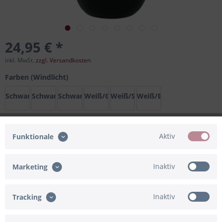
24,95 € *
inkl. MwSt.
zzgl. Versandkosten
Farben (Windlicht)
Schwarz/Gold
Schwarz/Silber
Schwarz/Bronze
Weiß/Gold
Weiß/Silber
Weiß/Bronze
Aktiv
Funktionale
In den
Warenkorb
Merken
Bewerten
Inaktiv
Marketing
Artikel-Nr.:
91-832775
Inaktiv
Tracking
Beschreibung
Die perfekte Geschenkidee ist unser Windlicht mit einer