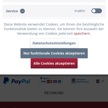
rundum Gravur von der Fehmarn Skyline,...
mehr
Inaktiv
Service
Bewertungen
0
Bewertungen lesen, schreiben und diskutieren...
mehr
Diese Website verwendet Cookies, um Ihnen die bestmögliche
Funktionalität bieten zu können. Sie können Ihre Auswahl der
Verwendung von Cookies jederzeit
speichern.
Infos zum Hersteller
Folgende Infos zum Hersteller sind verfübar......
mehr
Datenschutzeinstellungen
Nur funktionale Cookies akzeptieren
Zubehör
6
Alle Cookies akzeptieren