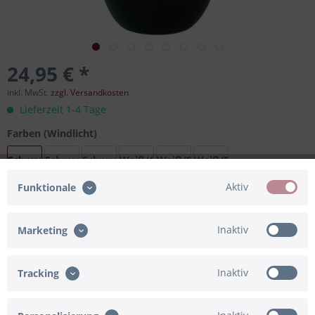
24,95 € *
inkl. MwSt.
zzgl. Versandkosten
Lieferzeit 1-4 Tage
Farben (Windlicht)
Schwarz/Gold
Schwarz/Silber
Schwarz/Bronze
Weiß/Gold
Weiß/Silber
Weiß/Bronze
Aktiv
Funktionale
In den
Warenkorb
Inaktiv
Marketing
Merken
Bewerten
Inaktiv
Tracking
Artikel-Nr.:
91-833710