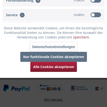
Inaktiv
Personalisierung
Beschreibung
Die perfekte Geschenkidee ist unser Windlicht mit einer
rundum Gravur von der Rellinger Skyline,...
mehr
Inaktiv
Service
Bewertungen
0
Diese Website verwendet Cookies, um Ihnen die bestmögliche
Bewertungen lesen, schreiben und diskutieren...
mehr
Funktionalität bieten zu können. Sie können Ihre Auswahl der
Verwendung von Cookies jederzeit
speichern.
Infos zum Hersteller
Datenschutzeinstellungen
Folgende Infos zum Hersteller sind verfübar......
mehr
Nur funktionale Cookies akzeptieren
Zubehör
6
Alle Cookies akzeptieren