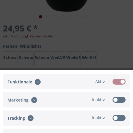
24,95 € *
inkl. MwSt.
zzgl. Versandkosten
Farben (Windlicht)
Schwarz/Gold
Schwarz/Silber
Schwarz/Bronze
Weiß/Gold
Weiß/Silber
Weiß/Bronze
Aktiv
Funktionale
In den
Warenkorb
Merken
Bewerten
Inaktiv
Marketing
Artikel-Nr.:
91-835240
Inaktiv
Tracking
Beschreibung
Die perfekte Geschenkidee ist unser Windlicht mit einer