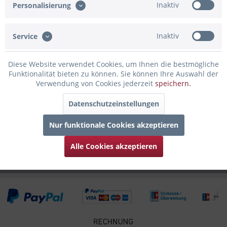
Inaktiv
Personalisierung
rundum Gravur von der Heidelberg...
mehr
Bewertungen
0
Inaktiv
Service
Bewertungen lesen, schreiben und diskutieren...
mehr
Diese Website verwendet Cookies, um Ihnen die bestmögliche
Funktionalität bieten zu können. Sie können Ihre Auswahl der
Infos zum Hersteller
Verwendung von Cookies jederzeit
speichern.
Folgende Infos zum Hersteller sind verfübar......
mehr
Datenschutzeinstellungen
Zubehör
6
Nur funktionale Cookies akzeptieren
Kunden kauften auch
Alle Cookies akzeptieren