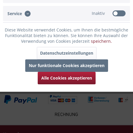
rundum Gravur von der Paderborn Skyline,...
mehr
Inaktiv
Service
Bewertungen
0
Bewertungen lesen, schreiben und diskutieren...
mehr
Diese Website verwendet Cookies, um Ihnen die bestmögliche
Funktionalität bieten zu können. Sie können Ihre Auswahl der
Verwendung von Cookies jederzeit
speichern.
Infos zum Hersteller
Folgende Infos zum Hersteller sind verfübar......
mehr
Datenschutzeinstellungen
Nur funktionale Cookies akzeptieren
Zubehör
6
Alle Cookies akzeptieren