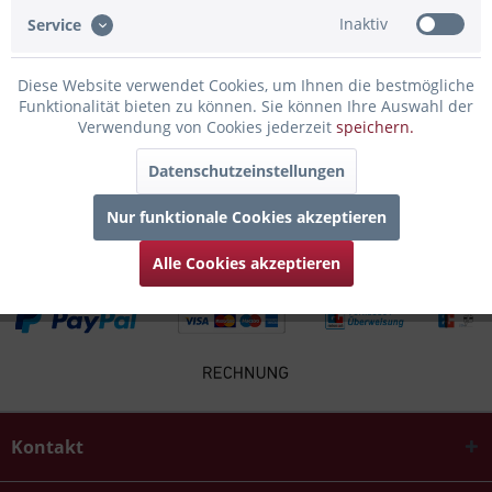
Bewertungen lesen, schreiben und diskutieren...
mehr
Inaktiv
Service
Infos zum Hersteller
Diese Website verwendet Cookies, um Ihnen die bestmögliche
Folgende Infos zum Hersteller sind verfübar......
mehr
Funktionalität bieten zu können. Sie können Ihre Auswahl der
Verwendung von Cookies jederzeit
speichern.
Kunden kauften auch
Datenschutzeinstellungen
Kunden haben sich ebenfalls angesehen
Nur funktionale Cookies akzeptieren
Alle Cookies akzeptieren
Kontakt