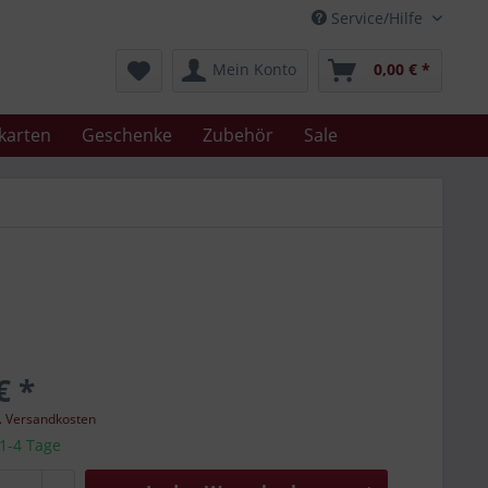
Service/Hilfe
Mein Konto
0,00 € *
karten
Geschenke
Zubehör
Sale
€ *
l. Versandkosten
 1-4 Tage