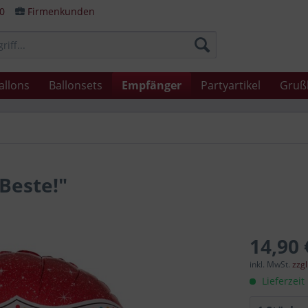
80
Firmenkunden
allons
Ballonsets
Empfänger
Partyartikel
Gruß
 Beste!"
14,90 
inkl. MwSt.
zzg
Lieferzeit