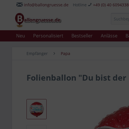
info@ballongruesse.de
Hotline
+49 (0) 40 609433
Neu
Personalisiert
Bestseller
Anlässe
B
Empfänger
Papa
Folienballon "Du bist der