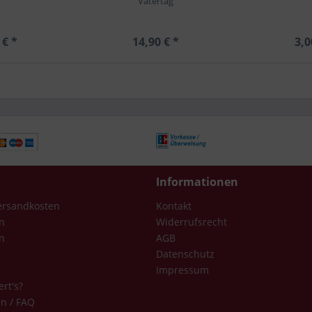
Vatertag
 € *
14,90 € *
3,0
Informationen
Versandkosten
Kontakt
n
Widerrufsrecht
n
AGB
Datenschutz
Impressum
ert's?
en / FAQ