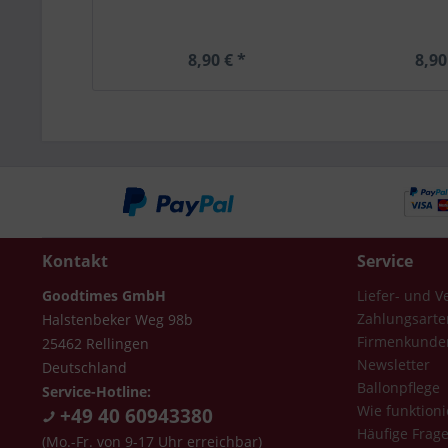
8,90 € *
8,90
Kontakt
Service
Goodtimes GmbH
Liefer- und 
Zahlungsarte
Halstenbeker Weg 98b
Firmenkunde
25462 Rellingen
Newsletter
Deutschland
Ballonpflege
Service-Hotline:
Wie funktioni
+49 40 60943380
Häufige Frag
(Mo.-Fr. von 9-17 Uhr erreichbar)