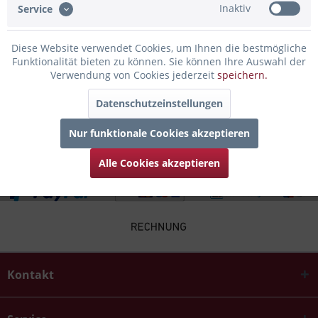
Inaktiv
Service
Infos zum Hersteller
Diese Website verwendet Cookies, um Ihnen die bestmögliche
Folgende Infos zum Hersteller sind verfübar......
mehr
Funktionalität bieten zu können. Sie können Ihre Auswahl der
Verwendung von Cookies jederzeit
speichern.
Zubehör
1
Datenschutzeinstellungen
Kunden haben sich ebenfalls angesehen
Nur funktionale Cookies akzeptieren
Alle Cookies akzeptieren
Kontakt