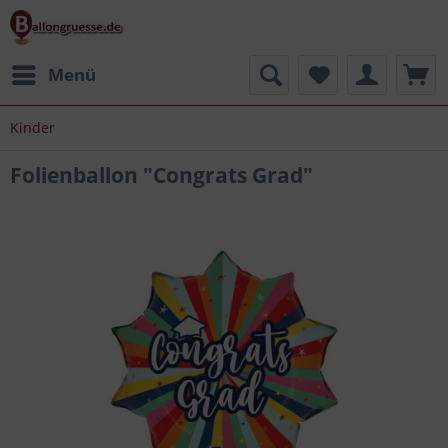
Menü
Kinder
Folienballon "Congrats Grad"