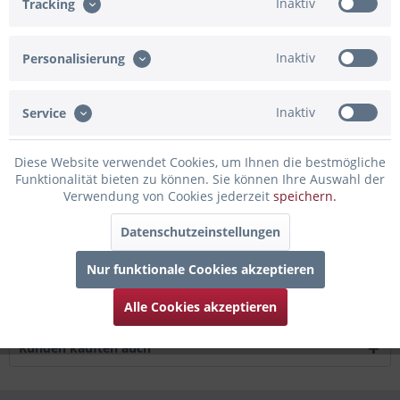
Inaktiv
Tracking
Artikel-Nr.:
BBOS012
Inaktiv
Personalisierung
Beschreibung
Details zum Ballon Bouquet: 3 Ballons im Set: 1x Musiknote
Inaktiv
in Schwarz, 2x Sternballons...
mehr
Service
Bewertungen
0
Diese Website verwendet Cookies, um Ihnen die bestmögliche
Funktionalität bieten zu können. Sie können Ihre Auswahl der
Bewertungen lesen, schreiben und diskutieren...
mehr
Verwendung von Cookies jederzeit
speichern.
Infos zum Hersteller
Datenschutzeinstellungen
Folgende Infos zum Hersteller sind verfübar......
mehr
Nur funktionale Cookies akzeptieren
Zubehör
2
Alle Cookies akzeptieren
Kunden kauften auch