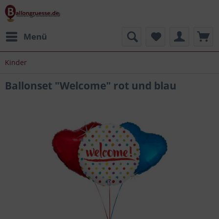
Menü
Kinder
Ballonset "Welcome" rot und blau