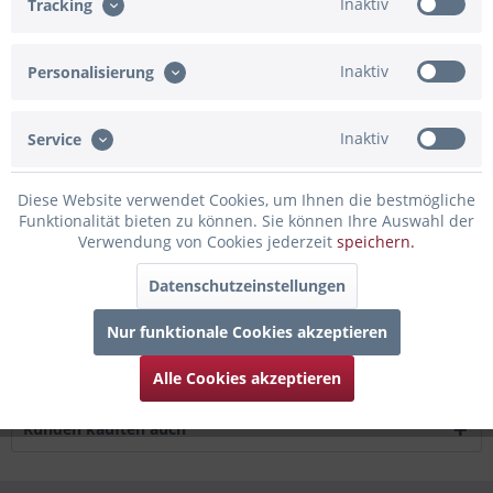
Inaktiv
Tracking
Artikel-Nr.:
BBDB071
Inaktiv
Personalisierung
Beschreibung
Details zum Ballon Set: 3 Folienballons im Set: 1x
Inaktiv
Folienballon rund mit Aufschrift...
mehr
Service
Bewertungen
0
Diese Website verwendet Cookies, um Ihnen die bestmögliche
Funktionalität bieten zu können. Sie können Ihre Auswahl der
Bewertungen lesen, schreiben und diskutieren...
mehr
Verwendung von Cookies jederzeit
speichern.
Infos zum Hersteller
Datenschutzeinstellungen
Folgende Infos zum Hersteller sind verfübar......
mehr
Nur funktionale Cookies akzeptieren
Zubehör
3
Alle Cookies akzeptieren
Kunden kauften auch