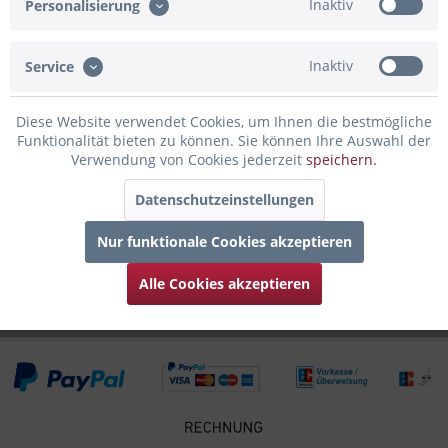
Inaktiv
Personalisierung
Gravur der Toronto Skyline ist der...
mehr
Inaktiv
Service
Bewertungen
0
Bewertungen lesen, schreiben und diskutieren...
mehr
Diese Website verwendet Cookies, um Ihnen die bestmögliche
Funktionalität bieten zu können. Sie können Ihre Auswahl der
Infos zum Hersteller
Verwendung von Cookies jederzeit
speichern.
Folgende Infos zum Hersteller sind verfübar......
mehr
Datenschutzeinstellungen
Zubehör
4
Nur funktionale Cookies akzeptieren
Kunden haben sich ebenfalls angesehen
Alle Cookies akzeptieren