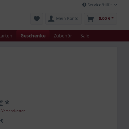
Service/Hilfe
Mein Konto
0,00 € *
arten
Geschenke
Zubehör
Sale
€ *
l. Versandkosten
l)