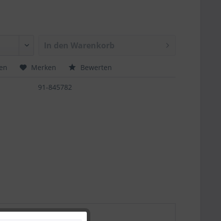
In den
Warenkorb
hen
Merken
Bewerten
91-845782