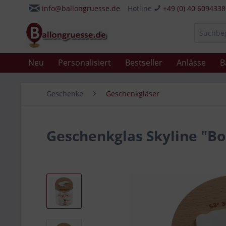
info@ballongruesse.de
Hotline
+49 (0) 40 609433
Neu
Personalisiert
Bestseller
Anlässe
B
Geschenke
Geschenkgläser
Geschenkglas Skyline "B