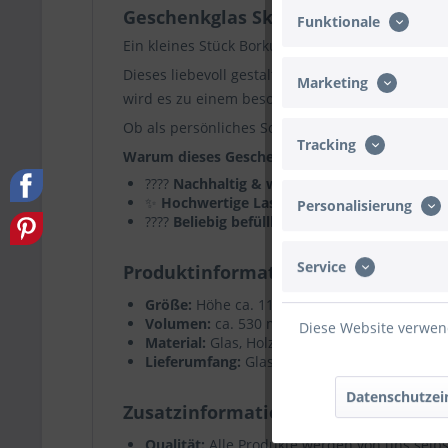
Geschenkglas Skyline "Borkum Silh
Funktionale
Ein kleines Stück Borkum zum Verschenken ????
Dieses liebevoll gestaltete Geschenkglas ist au
Marketing
wird es zu einem besonderen Erinnerungsstück 
Ob als persönliches Souvenir, kleines Mitbrings
Tracking
Warum dieses Geschenk perfekt ist
????
Nachhaltig & wiederverwendbar
– Glas 
✨
Hochwertige Lasergravur
– präzise, mode
Personalisierung
????
Beliebig befüllbar
– ideal für Süßigkeite
Service
Produktinformationen
Größe:
Höhe ca. 11 cm x Durchmesser ca. 1
Volumen:
ca. 530 ml
Diese Website verwend
Material:
Glas, Holzdeckel
Lieferumfang:
Glas und Holzdeckel – Deko un
Datenschutzei
Zusatzinformationen
Qualität:
Alle Produkte werden von uns selbst