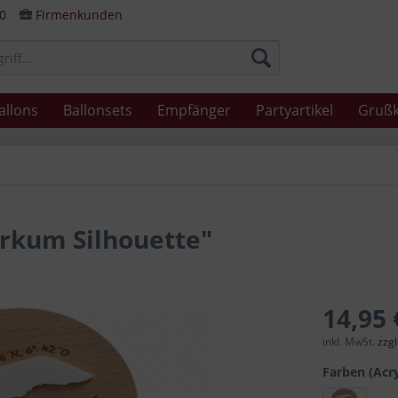
80
Firmenkunden
allons
Ballonsets
Empfänger
Partyartikel
Grußk
orkum Silhouette"
14,95 
inkl. MwSt.
zzg
Farben (Acry