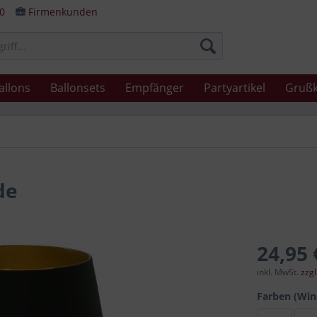
80
Firmenkunden
allons
Ballonsets
Empfänger
Partyartikel
Grußk
de
24,95 
inkl. MwSt.
zzg
Farben (Win