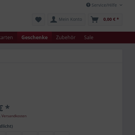
Service/Hilfe
Mein Konto
0,00 € *
arten
Geschenke
Zubehör
Sale
€ *
l. Versandkosten
dlicht)