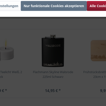
nstellungen
Nur funktionale Cookies akzeptieren
Alle Cook
eelicht Weiß, 2
Flachmann Skyline Walsrode
Frühstücksbrett
ck
225ml Schwarz
23cm x 
9 € *
14,95 € *
9,9