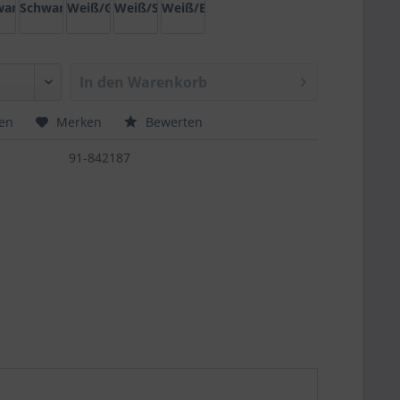
ld
arz/Silber
Schwarz/Bronze
Weiß/Gold
Weiß/Silber
Weiß/Bronze
In den
Warenkorb
hen
Merken
Bewerten
91-842187