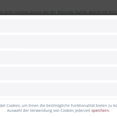
it einer rundum Gravur von der Walsrode Skyline, welche mit Kerze
ganischen Farben veredelt. Hinzu kommt noch ein schöner Schriftzug
men 465 ml)
estaltet und mit unserem Lasercutter graviert. Es ist kein Massenp
, Kerze nicht mitgeliefert
et Cookies, um Ihnen die bestmögliche Funktionalität bieten zu k
Auswahl der Verwendung von Cookies jederzeit
speichern.