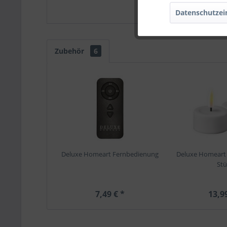
Datenschutzei
Zubehör
6
Deluxe Homeart Fernbedienung
Deluxe Homeart T
Stü
7,49 € *
13,9