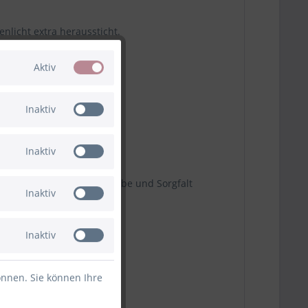
nlicht extra heraussticht.
 der Stadt.
Aktiv
Inaktiv
Inaktiv
rodukt, sondern ein mit Liebe und Sorgfalt
Inaktiv
Inaktiv
önnen. Sie können Ihre