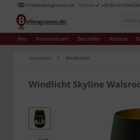
info@ballongruesse.de
Hotline
+49 (0) 40 609433
Neu
Personalisiert
Bestseller
Anlässe
B
Geschenke
Windlichter
Windlicht Skyline Walsro