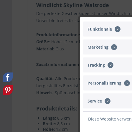
Windlicht Skyline Walsrode
Die perfekte Geschenkidee ist unser Windlicht m
Unser bleifreies Kristallglas wird außen mit or
Funktionale
Produktinformationen
Größe
: Höhe 12 cm x Durchmesser 8,5 cm (Volu
Marketing
Material
: Glas
Zusatzinformationen
Tracking
Qualität
: Alle Produkte werden von uns selbst g
Personalisierung
hergestelltes Einzelstück.
Hinweis
: Spülmaschinenfest und Bruchbeständig
Service
Produktdetails
Länge:
8,5 cm
Diese Website verwend
Breite:
8,5 cm
Höhe:
12 cm