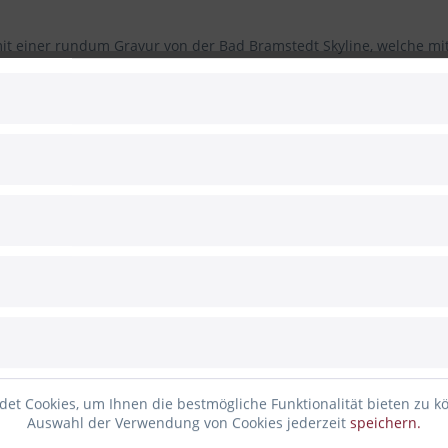
it einer rundum Gravur von der Bad Bramstedt Skyline, welche mit 
ganischen Farben veredelt. Hinzu kommt noch ein schöner Schriftzug
men 465 ml)
estaltet und mit unserem Lasercutter graviert. Es ist kein Massenp
, Kerze nicht mitgeliefert
et Cookies, um Ihnen die bestmögliche Funktionalität bieten zu k
Auswahl der Verwendung von Cookies jederzeit
speichern.