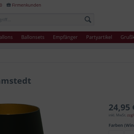
80
Firmenkunden
allons
Ballonsets
Empfänger
Partyartikel
Grußk
ramstedt
24,95 
inkl. MwSt.
zzg
Farben (Win