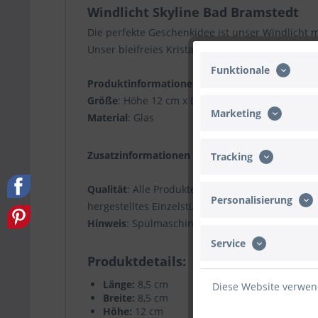
Windlicht Skyline Bad Bramstedt
Die perfekte Geschenkidee ist unser Windlicht m
Unser bleifreies Kristallglas wird außen mit or
Funktionale
Produktinformationen
Größe
: Höhe 12 cm x Durchmesser 8,5 cm (Volu
Marketing
Material
: Glas
Zusatzinformationen
Tracking
Qualität
: Alle Produkte werden von uns selbst g
Personalisierung
hergestelltes Einzelstück.
Hinweis
: Spülmaschinenfest und Bruchbeständig
Service
Produktdetails
Länge:
8,5 cm
Diese Website verwend
Breite:
8,5 cm
Höhe:
12 cm