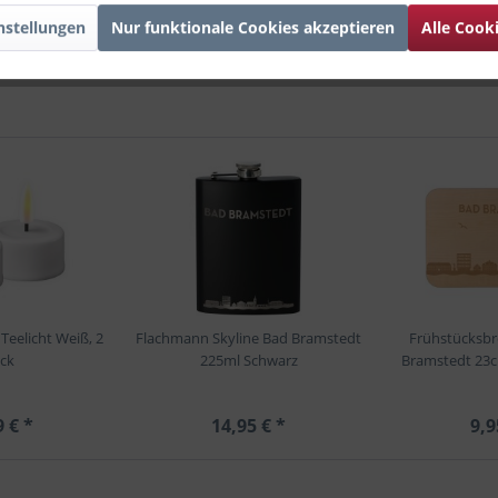
nstellungen
Nur funktionale Cookies akzeptieren
Alle Cook
eelicht Weiß, 2
Flachmann Skyline Bad Bramstedt
Frühstücksbr
ck
225ml Schwarz
Bramstedt 23
9 € *
14,95 € *
9,9