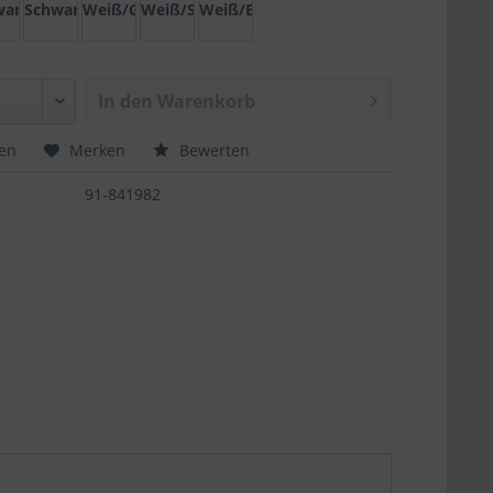
ld
arz/Silber
Schwarz/Bronze
Weiß/Gold
Weiß/Silber
Weiß/Bronze
In den
Warenkorb
hen
Merken
Bewerten
91-841982