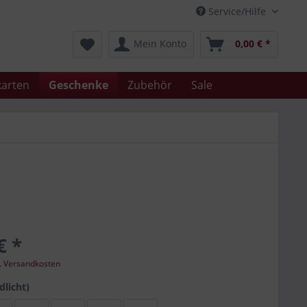
Service/Hilfe
Mein Konto
0,00 € *
arten
Geschenke
Zubehör
Sale
€ *
l. Versandkosten
dlicht)