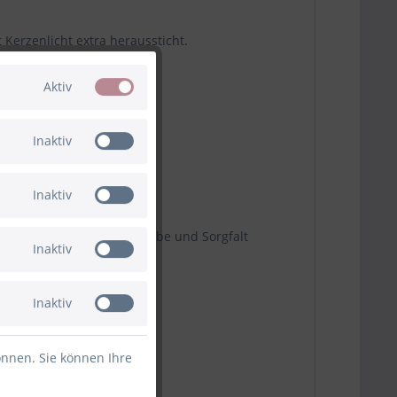
Kerzenlicht extra heraussticht.
 der Stadt.
Aktiv
Inaktiv
Inaktiv
rodukt, sondern ein mit Liebe und Sorgfalt
Inaktiv
Inaktiv
önnen. Sie können Ihre