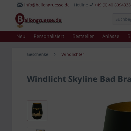
info@ballongruesse.de
Hotline
+49 (0) 40 609433
Neu
Personalisiert
Bestseller
Anlässe
B
Geschenke
Windlichter
Windlicht Skyline Bad B