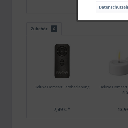
Datenschutzei
Zubehör
6
Deluxe Homeart Fernbedienung
Deluxe Homeart T
Stü
7,49 € *
13,9