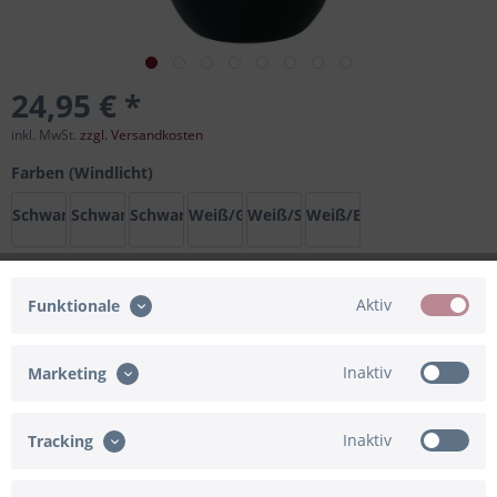
24,95 € *
inkl. MwSt.
zzgl. Versandkosten
Farben (Windlicht)
Schwarz/Gold
Schwarz/Silber
Schwarz/Bronze
Weiß/Gold
Weiß/Silber
Weiß/Bronze
Aktiv
Funktionale
In den
Warenkorb
Merken
Bewerten
Inaktiv
Marketing
Artikel-Nr.:
91-840152
Inaktiv
Tracking
Beschreibung
Die perfekte Geschenkidee ist unser Windlicht mit einer