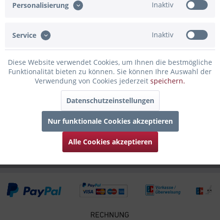
Inaktiv
Personalisierung
rundum Gravur von der Oberstdorf...
mehr
Bewertungen
0
Inaktiv
Service
Bewertungen lesen, schreiben und diskutieren...
mehr
Diese Website verwendet Cookies, um Ihnen die bestmögliche
Funktionalität bieten zu können. Sie können Ihre Auswahl der
Infos zum Hersteller
Verwendung von Cookies jederzeit
speichern.
Folgende Infos zum Hersteller sind verfübar......
mehr
Datenschutzeinstellungen
Zubehör
6
Nur funktionale Cookies akzeptieren
Kunden kauften auch
Alle Cookies akzeptieren