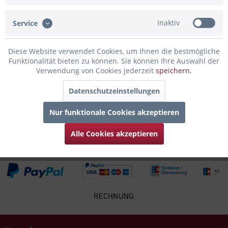
Stadt Paris bei gemütlichem...
mehr
Inaktiv
Service
Bewertungen
0
Bewertungen lesen, schreiben und diskutieren...
mehr
Diese Website verwendet Cookies, um Ihnen die bestmögliche
Funktionalität bieten zu können. Sie können Ihre Auswahl der
Verwendung von Cookies jederzeit
speichern.
Infos zum Hersteller
Folgende Infos zum Hersteller sind verfübar......
mehr
Datenschutzeinstellungen
Nur funktionale Cookies akzeptieren
Zubehör
4
Alle Cookies akzeptieren