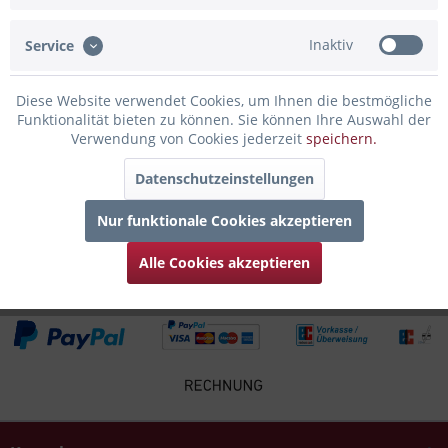
Insel Baltrum bei gemütlichem...
mehr
Inaktiv
Service
Bewertungen
0
Bewertungen lesen, schreiben und diskutieren...
mehr
Diese Website verwendet Cookies, um Ihnen die bestmögliche
Funktionalität bieten zu können. Sie können Ihre Auswahl der
Verwendung von Cookies jederzeit
speichern.
Infos zum Hersteller
Folgende Infos zum Hersteller sind verfübar......
mehr
Datenschutzeinstellungen
Nur funktionale Cookies akzeptieren
Zubehör
4
Alle Cookies akzeptieren