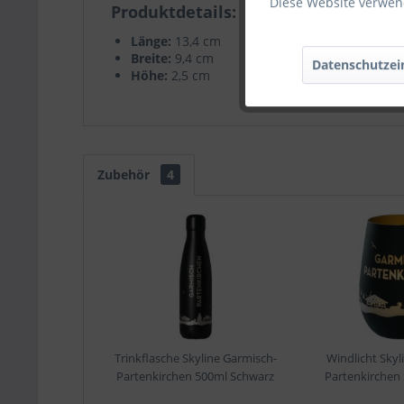
Diese Website verwend
Produktdetails
Länge:
13,4 cm
Breite:
9,4 cm
Datenschutzei
Höhe:
2,5 cm
Zubehör
4
Trinkflasche Skyline Garmisch-
Windlicht Skyl
Partenkirchen 500ml Schwarz
Partenkirchen