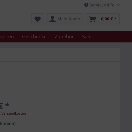
Service/Hilfe
Mein Konto
0,00 € *
karten
Geschenke
Zubehör
Sale
€ *
l. Versandkosten
chmann)