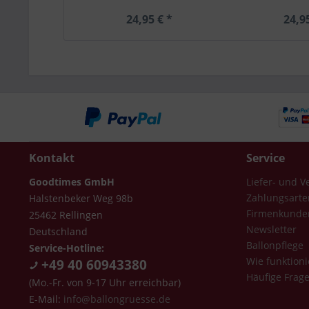
24,95 € *
24,9
Kontakt
Service
Goodtimes GmbH
Liefer- und 
Zahlungsarte
Halstenbeker Weg 98b
Firmenkunde
25462 Rellingen
Newsletter
Deutschland
Ballonpflege
Service-Hotline:
Wie funktioni
+49 40 60943380
Häufige Frag
(Mo.-Fr. von 9-17 Uhr erreichbar)
E-Mail:
info@ballongruesse.de