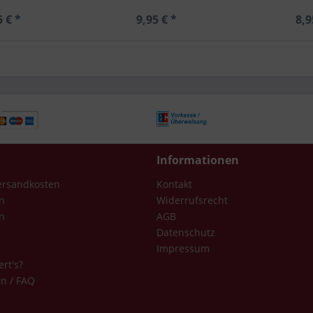
5 € *
9,95 € *
8,9
Informationen
Versandkosten
Kontakt
n
Widerrufsrecht
n
AGB
Datenschutz
Impressum
ert's?
en / FAQ