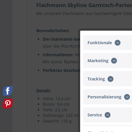
Flachmann Skyline Garmisch-Parte
Mit unserem Flachmann aus hochwertigem Edelst
Besonderheiten:
Die charmante Garmisch Skyline
: Die detai
Funktionale
über die Pfarrkirche St. Martin bis hin zur 
Informationen
: Mit einem Fassungsvermögen 
Marketing
Mit seiner flachen Form passt er mühelos in
Perfektes Geschenk
: Für Fans der Stadt Gar
Tracking
Details
:
Personalisierung
Höhe: 13,4 cm
Breite: 9,4 cm
Tiefe: 2,5 cm
Service
Füllmenge: 225 ml
Gewicht: 130 g