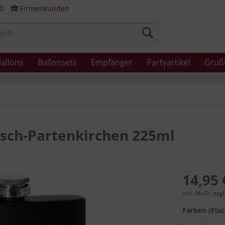
80
Firmenkunden
allons
Ballonsets
Empfänger
Partyartikel
Gruß
sch-Partenkirchen 225ml
14,95 
inkl. MwSt.
zzg
Farben (Fla