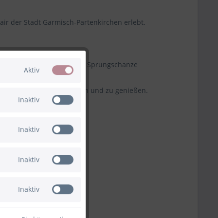
ir der Stadt Garmisch-Partenkirchen erlebt.
er Stadt – von der Olympia Sprungschanze
Aktiv
Garmisch-Partenkirchen.
 stilvoll zu transportieren und zu genießen.
Inaktiv
einster Spirituosen.
Inaktiv
Inaktiv
Inaktiv