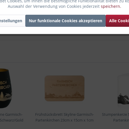
et Cookies, um Ihnen die bestmögliche Funktionalität bieten zu k
Auswahl der Verwendung von Cookies jederzeit
speichern.
nstellungen
Nur funktionale Cookies akzeptieren
Alle Cook
ine Garmisch-
Frühstücksbrett Skyline Garmisch-
Stumpenkerze S
 Schwarz/Gold
Partenkirchen 23cm x 15cm x 1cm
Partenki