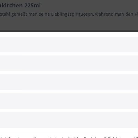
nkirchen 225ml
ahl genießt man seine Lieblingsspirituosen, während man den Fla
lreiche Gravur zeigt die markantesten Gebäude und Wahrzeichen d
Zugspitze. Jedes Mal beim Blick darauf spürt man ein kleines Stück 
von 225 ml ist dieser Flachmann perfekt geeignet, um die Getränke
 jede Tasche, Jackentasche oder Handtasche.
misch-Partenkirchen und speziell für alle Genießer und Liebhaber f