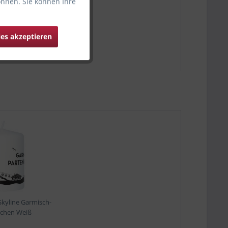
önnen. Sie können Ihre
ies akzeptieren
kyline Garmisch-
rchen Weiß