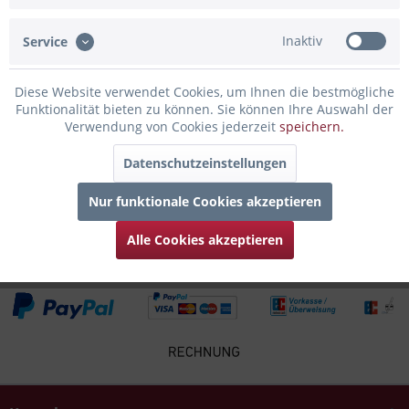
rundum Gravur von der Baltrum Skyline,...
mehr
Inaktiv
Service
Bewertungen
0
Bewertungen lesen, schreiben und diskutieren...
mehr
Diese Website verwendet Cookies, um Ihnen die bestmögliche
Funktionalität bieten zu können. Sie können Ihre Auswahl der
Verwendung von Cookies jederzeit
speichern.
Infos zum Hersteller
Folgende Infos zum Hersteller sind verfübar......
mehr
Datenschutzeinstellungen
Nur funktionale Cookies akzeptieren
Zubehör
6
Alle Cookies akzeptieren