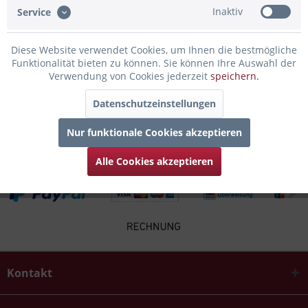
Inaktiv
Service
Infos zum Hersteller
Folgende Infos zum Hersteller sind verfübar......
mehr
Diese Website verwendet Cookies, um Ihnen die bestmögliche
Funktionalität bieten zu können. Sie können Ihre Auswahl der
Verwendung von Cookies jederzeit
speichern.
Zubehör
2
Datenschutzeinstellungen
Kunden kauften auch
Nur funktionale Cookies akzeptieren
Alle Cookies akzeptieren
Kontakt