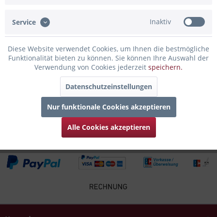
man den Flair der Stadt Kassel den...
mehr
Inaktiv
Service
Bewertungen
0
Bewertungen lesen, schreiben und diskutieren...
mehr
Diese Website verwendet Cookies, um Ihnen die bestmögliche
Funktionalität bieten zu können. Sie können Ihre Auswahl der
Verwendung von Cookies jederzeit
speichern.
Infos zum Hersteller
Folgende Infos zum Hersteller sind verfübar......
mehr
Datenschutzeinstellungen
Nur funktionale Cookies akzeptieren
Zubehör
4
Alle Cookies akzeptieren