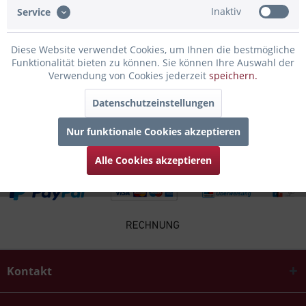
Inaktiv
Service
Infos zum Hersteller
Folgende Infos zum Hersteller sind verfübar......
mehr
Diese Website verwendet Cookies, um Ihnen die bestmögliche
Funktionalität bieten zu können. Sie können Ihre Auswahl der
Verwendung von Cookies jederzeit
speichern.
Zubehör
5
Datenschutzeinstellungen
Kunden kauften auch
Nur funktionale Cookies akzeptieren
Alle Cookies akzeptieren
Kontakt