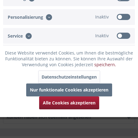
Artikel-Nr.:
02-820123.BG
Inaktiv
Personalisierung
Beschreibung
Mit diesem schönen Ballon, der verziert wird mit dem
Inaktiv
Aufdruck "ABI 2026 geschafft", kannst...
mehr
Service
Bewertungen
0
Diese Website verwendet Cookies, um Ihnen die bestmögliche
Funktionalität bieten zu können. Sie können Ihre Auswahl der
Bewertungen lesen, schreiben und diskutieren...
mehr
Verwendung von Cookies jederzeit
speichern.
Infos zum Hersteller
Datenschutzeinstellungen
Folgende Infos zum Hersteller sind verfübar......
mehr
Nur funktionale Cookies akzeptieren
Zubehör
8
Alle Cookies akzeptieren
Kunden haben sich ebenfalls angesehen