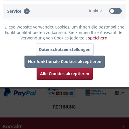
Inaktiv
Service
Infos zum Hersteller
Folgende Infos zum Hersteller sind verfübar......
mehr
Diese Website verwendet Cookies, um Ihnen die bestmögliche
Funktionalität bieten zu können. Sie können Ihre Auswahl der
Zubehör
2
Verwendung von Cookies jederzeit
speichern.
Datenschutzeinstellungen
Kunden kauften auch
Nur funktionale Cookies akzeptieren
Kunden haben sich ebenfalls angesehen
Alle Cookies akzeptieren
Kontakt