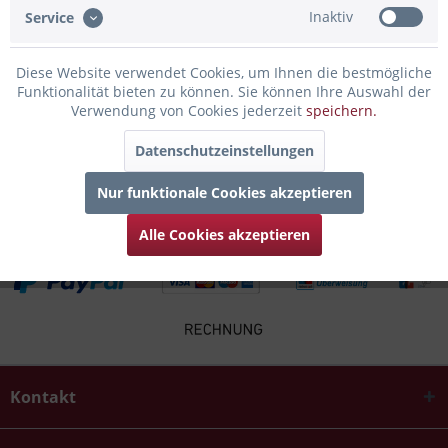
Inaktiv
Service
Infos zum Hersteller
Folgende Infos zum Hersteller sind verfübar......
mehr
Diese Website verwendet Cookies, um Ihnen die bestmögliche
Funktionalität bieten zu können. Sie können Ihre Auswahl der
Verwendung von Cookies jederzeit
speichern.
Zubehör
4
Datenschutzeinstellungen
Kunden kauften auch
Nur funktionale Cookies akzeptieren
Alle Cookies akzeptieren
Kontakt