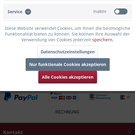
Inaktiv
Service
Infos zum Hersteller
Folgende Infos zum Hersteller sind verfübar......
mehr
Diese Website verwendet Cookies, um Ihnen die bestmögliche
Funktionalität bieten zu können. Sie können Ihre Auswahl der
Zubehör
6
Verwendung von Cookies jederzeit
speichern.
Datenschutzeinstellungen
Kunden kauften auch
Nur funktionale Cookies akzeptieren
Kunden haben sich ebenfalls angesehen
Alle Cookies akzeptieren
Kontakt