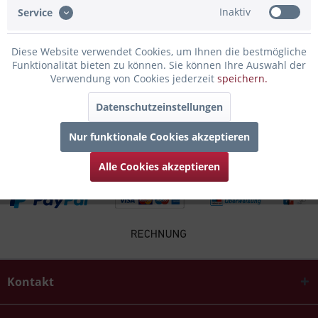
Inaktiv
Service
Infos zum Hersteller
Folgende Infos zum Hersteller sind verfübar......
mehr
Diese Website verwendet Cookies, um Ihnen die bestmögliche
Funktionalität bieten zu können. Sie können Ihre Auswahl der
Verwendung von Cookies jederzeit
speichern.
Zubehör
4
Datenschutzeinstellungen
Kunden kauften auch
Nur funktionale Cookies akzeptieren
Alle Cookies akzeptieren
Kontakt