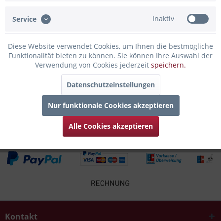
Inaktiv
Service
Infos zum Hersteller
Folgende Infos zum Hersteller sind verfübar......
mehr
Diese Website verwendet Cookies, um Ihnen die bestmögliche
Funktionalität bieten zu können. Sie können Ihre Auswahl der
Zubehör
6
Verwendung von Cookies jederzeit
speichern.
Datenschutzeinstellungen
Kunden kauften auch
Nur funktionale Cookies akzeptieren
Kunden haben sich ebenfalls angesehen
Alle Cookies akzeptieren
Kontakt