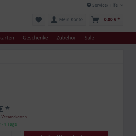
Service/Hilfe
Mein Konto
0,00 € *
karten
Geschenke
Zubehör
Sale
€ *
l. Versandkosten
 1-4 Tage