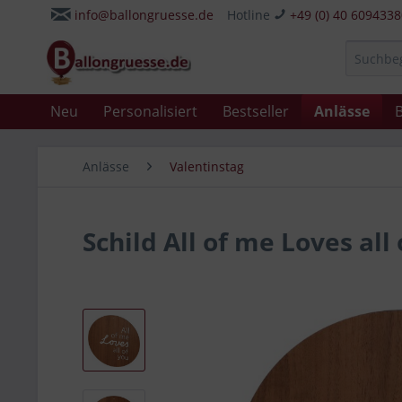
info@ballongruesse.de
Hotline
+49 (0) 40 609433
Neu
Personalisiert
Bestseller
Anlässe
B
Anlässe
Valentinstag
Schild All of me Loves al