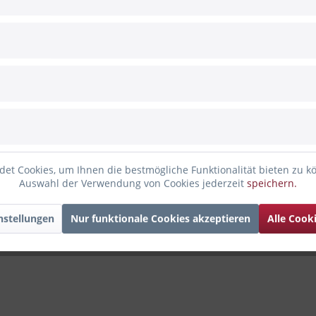
lnussholz / Acryl 30cm
t weiß glänzendem Acryl "All of me Loves all of you" Schriftzug. 
et Cookies, um Ihnen die bestmögliche Funktionalität bieten zu k
estaltet und mit unserem Lasercutter ausgeschnitten. Es ist kein 
Auswahl der Verwendung von Cookies jederzeit
speichern.
 der Schriftzug wird mit weiß glänzendem Acryl extra aufgebracht, 
nstellungen
Nur funktionale Cookies akzeptieren
Alle Cook