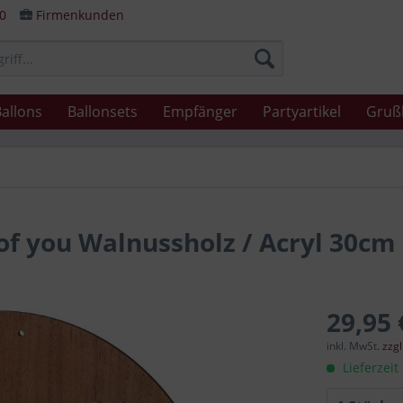
80
Firmenkunden
allons
Ballonsets
Empfänger
Partyartikel
Gruß
l of you Walnussholz / Acryl 30cm
29,95 
inkl. MwSt.
zzg
Lieferzeit