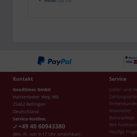
Höhe:
0,6 cm
Kontakt
Service
Goodtimes GmbH
Liefer- und 
Zahlungsarte
Halstenbeker Weg 98b
Firmenkunde
25462 Rellingen
Newsletter
Deutschland
Ballonpflege
Service-Hotline:
Wie funktioni
+49 40 60943380
Häufige Frag
(Mo.-Fr. von 9-17 Uhr erreichbar)