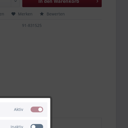
In den
Warenkorb
hen
Merken
Bewerten
91-831525
Aktiv
Inaktiv