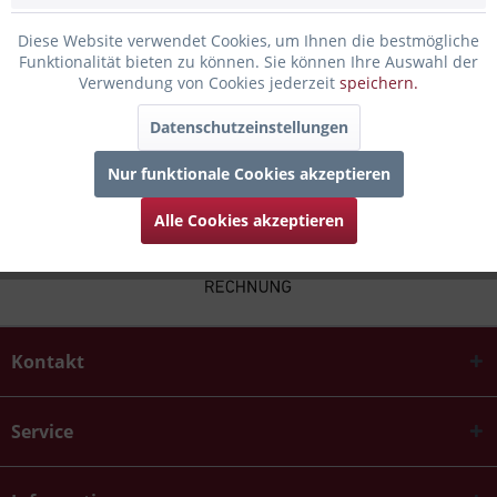
Infos zum Hersteller
Diese Website verwendet Cookies, um Ihnen die bestmögliche
Folgende Infos zum Hersteller sind verfübar......
mehr
Funktionalität bieten zu können. Sie können Ihre Auswahl der
Verwendung von Cookies jederzeit
speichern.
Kunden kauften auch
Datenschutzeinstellungen
Nur funktionale Cookies akzeptieren
Alle Cookies akzeptieren
Kontakt
Service